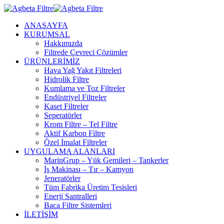
ANASAYFA
KURUMSAL
Hakkımızda
Filtrede Çevreci Çözümler
ÜRÜNLERİMİZ
Hava Yağ Yakıt Filtreleri
Hidrolik Filtre
Kumlama ve Toz Filtreler
Endüstriyel Filtreler
Kaset Filtreler
Seperatörler
Krom Filtre – Tel Filtre
Aktif Karbon Filtre
Özel İmalat Filtreler
UYGULAMA ALANLARI
MarinGrup – Yük Gemileri – Tankerler
İş Makinası – Tır – Kamyon
Jeneratörler
Tüm Fabrika Üretim Tesisleri
Enerji Santralleri
Baca Filtre Sistemleri
İLETİŞİM