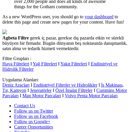
over 2,000 people and does all kinds of awesome
things for the Gotham community.
As a new WordPress user, you should go to
your dashboard
to
delete this page and create new pages for your content. Have fun!
Agbeta Filtre
gerek iç pazar, gerekse dış pazarda etkin ve sürekli
büyüyen bir firmadır. Bugün dünyanın beş noktasında danışmanlık,
satın alma ve tedarik hizmeti vermektedir.
Filtre Grupları :
Hava Filtreleri
I
Yağ Filtreleri
I
Yakıt Filtreleri
I
Endüstriyel ve
Hidrolik Filtreler
Uygulama Alanları:
Deniz Araçları
I
Endüstriyel Filtreler ve Hidrolikler
I
İş Makinası,
Tır, Kamyon
I
Jeneratörler
I
Özel İmalat Filtreler
I
Cummins Motor
Parçaları
I
Man Motor Parçaları
I
Volvo Penta Motor Parçaları
Contact Us
Follow us on Twitter
Follow us on Facebook
Follow us Google+
Career Opportunities